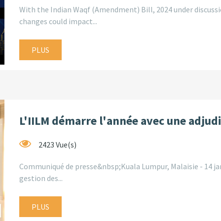
With the Indian Waqf (Amendment) Bill, 2024 under discussio
changes could impact...
PLUS
L'IILM démarre l'année avec une adjudi
2423 Vue(s)
Communiqué de presse&nbsp;Kuala Lumpur, Malaisie - 14 janv
gestion des...
PLUS