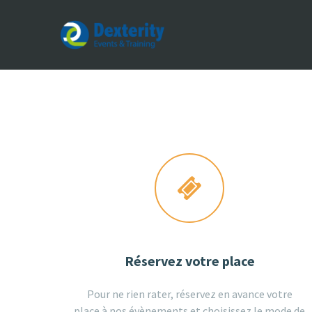
Dexterity
Events
&
Trainings
Réservez votre place
Pour ne rien rater, réservez en avance votre
place à nos évènements et choisissez le mode de