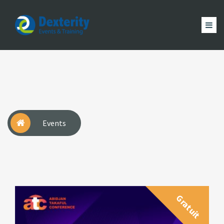
Dexterity
Events
ACCUEIL
&
EVÈNEMENTS
FORMATION
MAGAZINE
Trainings
ACTUALITÉ
NOUS
COMPTE
Events
Gratuit