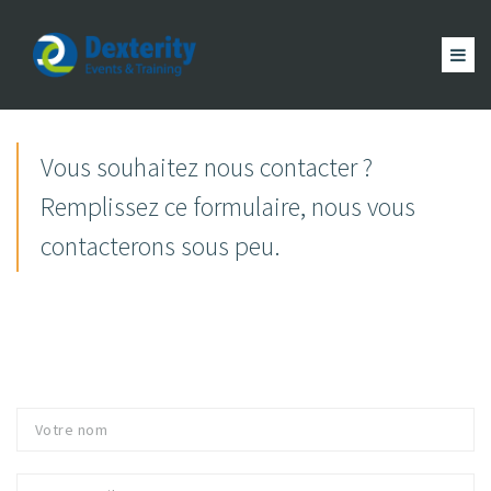
Dexterity
Events
ACCUEIL
&
EVÈNEMENTS
Vous souhaitez nous contacter ?
FORMATION
MAGAZINE
Trainings
Remplissez ce formulaire, nous vous
ACTUALITÉ
NOUS
contacterons sous peu.
COMPTE