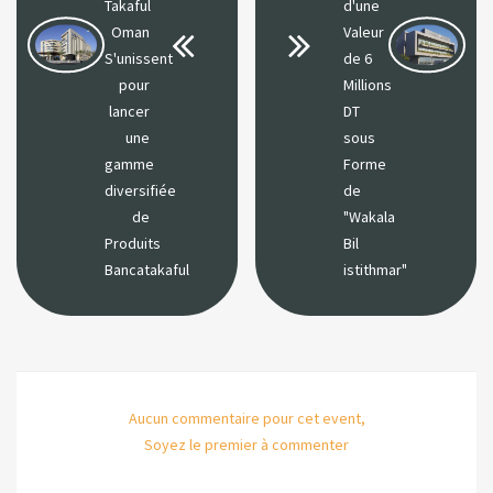
Takaful
d'une
Oman
Valeur
S'unissent
de 6
pour
Millions
lancer
DT
une
sous
gamme
Forme
diversifiée
de
de
"Wakala
Produits
Bil
Bancatakaful
istithmar"
Aucun commentaire pour cet event,
Soyez le premier à commenter