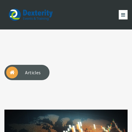
Dexterity
Events
ACCUEIL
&
EVÈNEMENTS
FORMATION
MAGAZINE
Trainings
ACTUALITÉ
NOUS
COMPTE
Articles