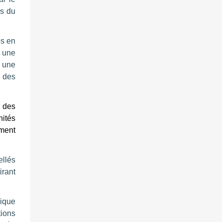
ds du
és en
 une
, une
e des
e des
nités
ement
ellés
irant
gique
ions