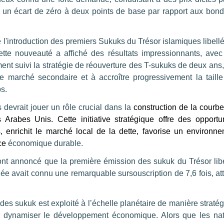
c un écart de zéro à deux points de base par rapport aux bon
té l'introduction des premiers Sukuks du Trésor islamiques libell
te nouveauté a affiché des résultats impressionnants, avec
ment suivi la stratégie de réouverture des T-sukuks de deux ans
 le marché secondaire et à accroître progressivement la taill
s.
evrait jouer un rôle crucial dans la
construction de la courb
Arabes Unis. Cette initiative stratégique offre des opportu
s, enrichit le marché local de la dette, favorise un environn
ce
économique durable.
 ont annoncé que la première émission des sukuk du Trésor lib
e avait connu une remarquable sursouscription de 7,6 fois, att
l des sukuk est exploité à l’échelle planétaire de manière straté
r dynamiser le développement économique. Alors que les nat