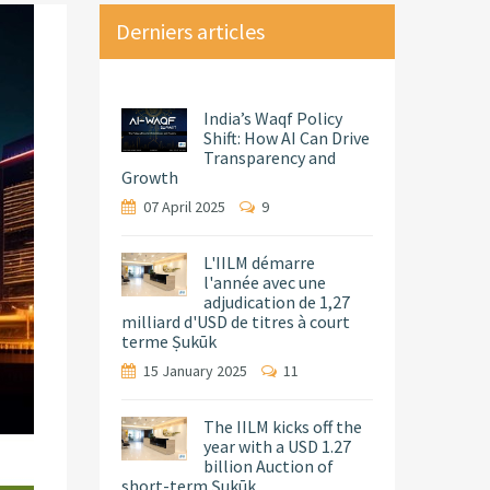
Derniers articles
India’s Waqf Policy
Shift: How AI Can Drive
Transparency and
Growth
07 April 2025
9
L'IILM démarre
l'année avec une
adjudication de 1,27
milliard d'USD de titres à court
terme Ṣukūk
15 January 2025
11
The IILM kicks off the
year with a USD 1.27
billion Auction of
short-term Ṣukūk