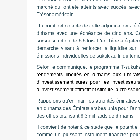
marché qui ont été atteints avec succès, ave
Trésor américain.
Un point fort notable de cette adjudication a é
dirhams avec une échéance de cinq ans. Cet
sursouscription de 6,6 fois. L'enchère a égale
démarche visant à renforcer la liquidité sur
émissions individuelles de sukuk au fil du temp
Selon le communiqué, le programme T-sukuks d
rendements libellés en dirhams aux Émirats 
d'investissement sûres pour les investisseur
d'investissement attractif et stimule la croissan
Rappelons qu'en mai, les autorités émiraties
en dirhams des Émirats arabes unis pour l'anné
des offres totalisant 8,3 milliards de dirhams.
Il convient de noter à ce stade que le potentie
comme un puissant instrument financier pou