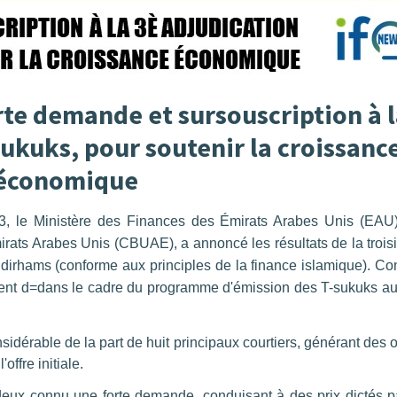
rte demande et sursouscription à 
Sukuks, pour soutenir la croissanc
économique
, le Ministère des Finances des Émirats Arabes Unis (EAU)
irats Arabes Unis (CBUAE), a annoncé les résultats de la troi
 dirhams (conforme aux principles de la finance islamique). C
vent d=dans le cadre du programme d'émission des T-sukuks au 
sidérable de la part de huit principaux courtiers, générant des o
offre initiale.
deux connu une forte demande, conduisant à des prix dictés p