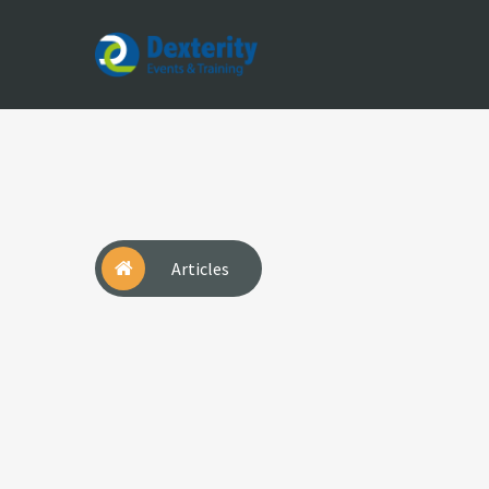
Dexterity
Events
&
Trainings
Articles