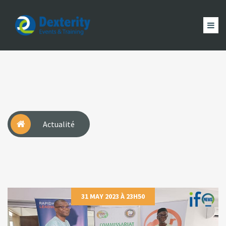
Dexterity
Events
ACCUEIL
&
EVÈNEMENTS
FORMATION
MAGAZINE
Trainings
ACTUALITÉ
NOUS
COMPTE
Actualité
31 MAY 2023 À 23H50