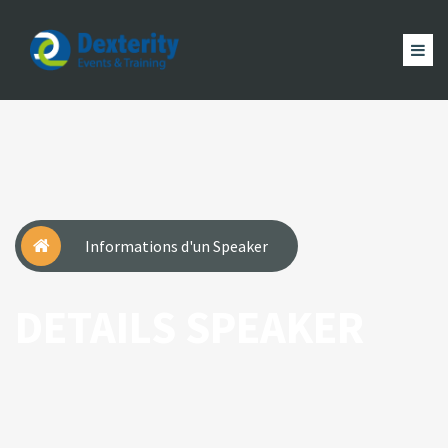
Dexterity
Events
ACCUEIL
&
EVÈNEMENTS
FORMATION
MAGAZINE
Trainings
ACTUALITÉ
NOUS
COMPTE
Informations d'un Speaker
DETAILS SPEAKER