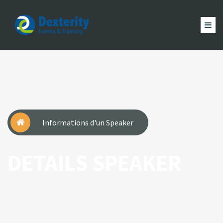
Dexterity
Events
ACCUEIL
&
EVÈNEMENTS
FORMATION
MAGAZINE
Trainings
ACTUALITÉ
NOUS
COMPTE
Informations d'un Speaker
DETAILS SPEAKER