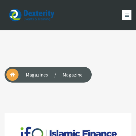
Dexterity
Events
ACCUEIL
&
EVÈNEMENTS
FORMATION
MAGAZINE
Trainings
ACTUALITÉ
NOUS
COMPTE
Magazines
/
Magazine